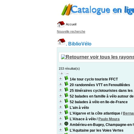
Accueil
Nouvelle recherche
.
BiblioVélo
153 résultat(s)
14e tour cyclo touriste FFCT
20 randonnées VTT en Fenouillèdes
25 itinéraires cyclotouristes dans le
52 balades en famille à vélo autour d
52 balades à vélo en Ile-de-France
L'ain à vélo
L'Algarve et la côte atlantique
/
Berna
L'Alsace à vélo
/
Paulo Moura
Ambérieu-en-Bugey, Champagne-en-V
L'Aquitaine par les Voies Vertes