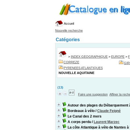
Accueil
Nouvelle recherche
Catégories
>
INDEX GEOGRAPHIQUE
>
EUROPE
>
CORREZE
GI
PYRENEES ATLANTIQUES
NOUVELLE AQUITAINE
(13)
Faire une suggestion
Affiner la rec
Autour des plages du Débarquement 
Bordeaux à vélo
/
Claude Feigné
Le Canal des 2 mers
A corps perdu
/
Laurent Marzec
La côte Atlantique à vélo de Nantes 