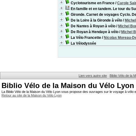
Cyclotourisme en France
/
Carole Sai
En famille et en tandem. Le tour du S
Gironde. Carnet de voyages Cyclo. De
De la Loire à la Gironde à vélo
/
Michel
De Nantes à Royan à vélo
/
Michel Bo
De Royan à Hendaye à vélo
/
Michel B
La Vélo Francette
/
Nicolas Moreau-D
La Vélodyssée
Lien vers autre site
Biblio Vélo de la
Biblio Vélo de la Maison du Vélo Lyon
La Biblio Vélo de la Maison du Vélo Lyon vous propose des ouvrages sur le voyage à vélo et
Retour au site de la Maison du Vélo Lyon