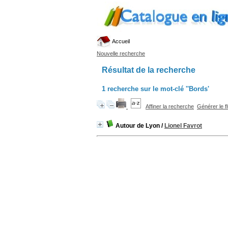
Accueil
Nouvelle recherche
Résultat de la recherche
1
recherche sur le mot-clé
''Bords'
Affiner la recherche
Générer le f
Autour de Lyon
/
Lionel Favrot