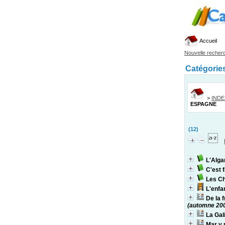
Accueil
Nouvelle recher
Catégorie
>
IND
ESPAGNE
(12)
L'Alga
C'est f
Les Ch
L'enfa
De la f
(automne 20
La Gali
Mar y