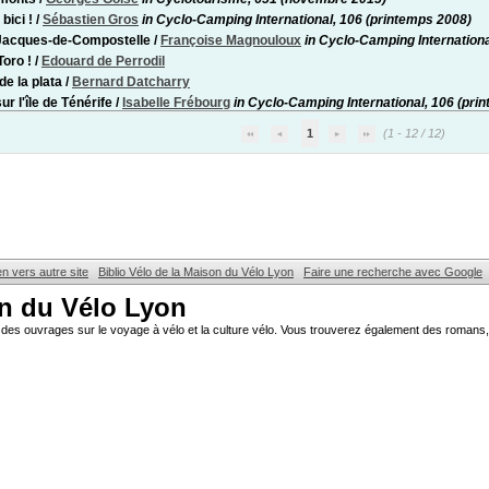
 bici !
/
Sébastien Gros
in Cyclo-Camping International, 106 (printemps 2008)
Jacques-de-Compostelle
/
Françoise Magnouloux
in Cyclo-Camping Internationa
Toro !
/
Edouard de Perrodil
de la plata
/
Bernard Datcharry
ur l'île de Ténérife
/
Isabelle Frébourg
in Cyclo-Camping International, 106 (pri
1
(1 - 12 / 12)
en vers autre site
Biblio Vélo de la Maison du Vélo Lyon
Faire une recherche avec Google
on du Vélo Lyon
des ouvrages sur le voyage à vélo et la culture vélo. Vous trouverez également des romans, 