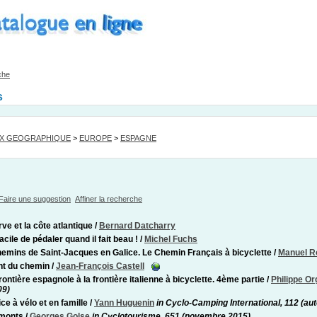
che
s
EX GEOGRAPHIQUE
>
EUROPE
>
ESPAGNE
Faire une suggestion
Affiner la recherche
rve et la côte atlantique
/
Bernard Datcharry
acile de pédaler quand il fait beau !
/
Michel Fuchs
emins de Saint-Jacques en Galice. Le Chemin Français à bicyclette
/
Manuel R
nt du chemin
/
Jean-François Castell
rontière espagnole à la frontière italienne à bicyclette. 4ème partie
/
Philippe Or
09)
ce à vélo et en famille
/
Yann Huguenin
in Cyclo-Camping International, 112 (a
 monts
/
Georges Golse
in Cyclotourisme, 651 (novembre 2015)