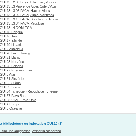
GUI.13.12.85 Pays de la Loire, Vendée
GUI.13.13 Provence Alpes Côte d'Azur
GUI.13.13.05 PACA, Hautes Alpes
GUI.13.13.06 PACA, Alpes-Maritimes
GUI.13.13.13 PACA, Bouches du Rhône
GUI.13.13.84 PACA, Vaucluse
GUI.13.14 DOM-TOM
GUI.15 Hongrie
GUI.16 Italie
GUI.17 Islande
GUI.19 Lituanie
GUI.2 Amérique
GUI.20 Luxembourg
GUI.21 Maroc
GUI.23 Norvège
GUI.25 Pologne
GUI.27 Royaume-Uni
GUI.3 Asie
GUI.31 Slovénie
GUI.32 Suède
GUI.33 Suisse
GUI.34 Tchéquie - République Tchèque
GUI.37 Pays Bas
GUI.38 USA - États-Unis
GUI.4 Europe
GUI.5 Océanie
a bibliothèque en indexation GUI.10 (3)
Faire une suggestion
Affiner la recherche