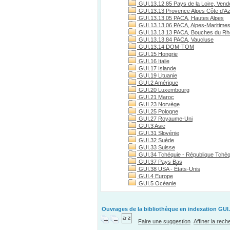
GUI.13.12.85 Pays de la Loire, Vend
GUI.13.13 Provence Alpes Côte d'A
GUI.13.13.05 PACA, Hautes Alpes
GUI.13.13.06 PACA, Alpes-Maritime
GUI.13.13.13 PACA, Bouches du R
GUI.13.13.84 PACA, Vaucluse
GUI.13.14 DOM-TOM
GUI.15 Hongrie
GUI.16 Italie
GUI.17 Islande
GUI.19 Lituanie
GUI.2 Amérique
GUI.20 Luxembourg
GUI.21 Maroc
GUI.23 Norvège
GUI.25 Pologne
GUI.27 Royaume-Uni
GUI.3 Asie
GUI.31 Slovénie
GUI.32 Suède
GUI.33 Suisse
GUI.34 Tchéquie - République Tchè
GUI.37 Pays Bas
GUI.38 USA - États-Unis
GUI.4 Europe
GUI.5 Océanie
Ouvrages de la bibliothèque en indexation GUI.
Faire une suggestion
Affiner la rec