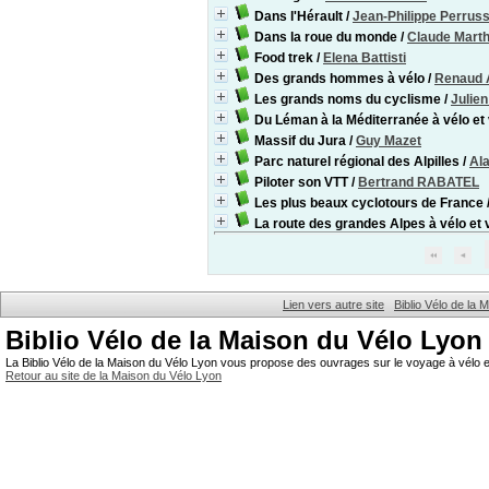
Dans l'Hérault
/
Jean-Philippe Perrus
Dans la roue du monde
/
Claude Marth
Food trek
/
Elena Battisti
Des grands hommes à vélo
/
Renaud 
Les grands noms du cyclisme
/
Julie
Du Léman à la Méditerranée à vélo et 
Massif du Jura
/
Guy Mazet
Parc naturel régional des Alpilles
/
Al
Piloter son VTT
/
Bertrand RABATEL
Les plus beaux cyclotours de France
La route des grandes Alpes à vélo et 
Lien vers autre site
Biblio Vélo de la
Biblio Vélo de la Maison du Vélo Lyon
La Biblio Vélo de la Maison du Vélo Lyon vous propose des ouvrages sur le voyage à vélo et
Retour au site de la Maison du Vélo Lyon