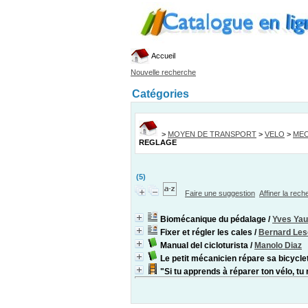
Accueil
Nouvelle recherche
Catégories
>
MOYEN DE TRANSPORT
>
VELO
>
MEC
REGLAGE
(5)
Faire une suggestion
Affiner la rec
Biomécanique du pédalage
/
Yves Yau
Fixer et régler les cales
/
Bernard Le
Manual del cicloturista
/
Manolo Diaz
Le petit mécanicien répare sa bicycle
"Si tu apprends à réparer ton vélo, tu 