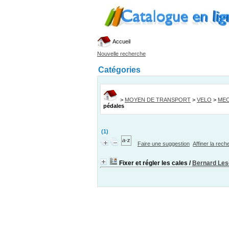
Accueil
Nouvelle recherche
Catégories
>
MOYEN DE TRANSPORT
>
VELO
>
MEC
pédales
(1)
Faire une suggestion
Affiner la rec
Fixer et régler les cales
/
Bernard Le