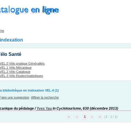
che
'indexation
Vélo Santé
VEL.0 Vélo pratique Généralités
VEL.1 Vélo Mécanique
VEL.2 Vélo Catalogue
VEL.3 Vélo Etudes/statistiques
a bibliothèque en indexation VEL.4 (1)
Faire une suggestion
Affiner la recherche
canique du pédalage
/
Yves Yau
in Cyclotourisme, 630 (décembre 2013)
1
(1 - 1 / 1)