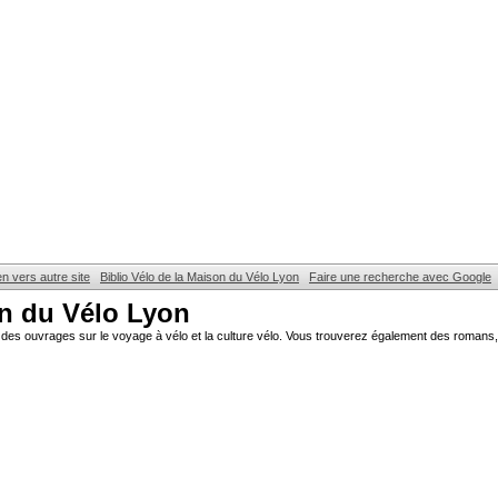
en vers autre site
Biblio Vélo de la Maison du Vélo Lyon
Faire une recherche avec Google
on du Vélo Lyon
des ouvrages sur le voyage à vélo et la culture vélo. Vous trouverez également des romans, 