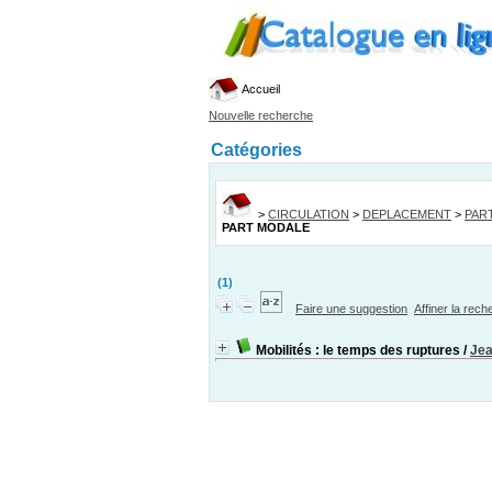
Accueil
Nouvelle recherche
Catégories
>
CIRCULATION
>
DEPLACEMENT
>
PAR
PART MODALE
(1)
Faire une suggestion
Affiner la rec
Mobilités : le temps des ruptures
/
Jea