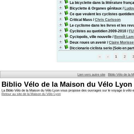
La bicyclette dans la littérature franç
Bicyclette & Organes génitaux
/
Ludov
Ce que veulent les cyclistes quotidie
Critical Mass
/
Chris Carlsson
Le cyclisme dans les livres et les re
Cyclistes au quotidien 2009-2010
/
FU
Cyclopolis, ville nouvelle
/
Benoît Lam
Deux roues un avenir
/
Claire Morisse
Diccionario ciclista serio (Solo en par
1
2
Lien vers autre site
Biblio Vélo de la
Biblio Vélo de la Maison du Vélo Lyon
La Biblio Vélo de la Maison du Vélo Lyon vous propose des ouvrages sur le voyage à vélo et
Retour au site de la Maison du Vélo Lyon