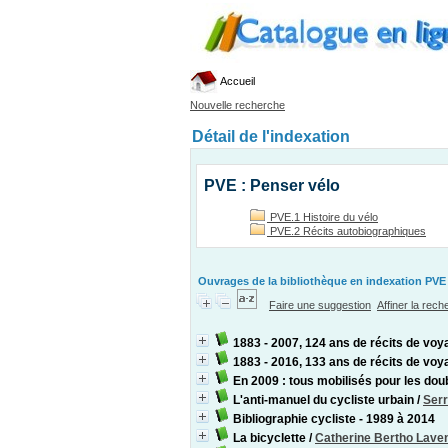
Accueil
Nouvelle recherche
Détail de l'indexation
PVE : Penser vélo
PVE.1 Histoire du vélo
PVE.2 Récits autobiographiques
Ouvrages de la bibliothèque en indexation PVE 
Faire une suggestion
Affiner la rec
1883 - 2007, 124 ans de récits de voy
1883 - 2016, 133 ans de récits de voy
En 2009 : tous mobilisés pour les dou
L'anti-manuel du cycliste urbain
/
Serr
Bibliographie cycliste - 1989 à 2014
La bicyclette
/
Catherine Bertho Laven