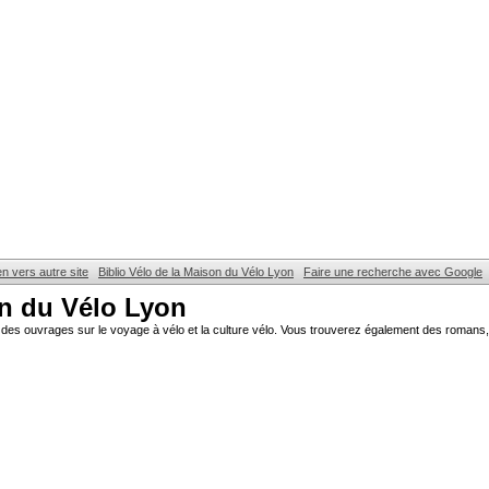
en vers autre site
Biblio Vélo de la Maison du Vélo Lyon
Faire une recherche avec Google
on du Vélo Lyon
des ouvrages sur le voyage à vélo et la culture vélo. Vous trouverez également des romans, 