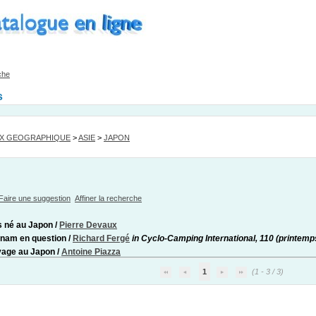
che
s
EX GEOGRAPHIQUE
>
ASIE
>
JAPON
Faire une suggestion
Affiner la recherche
s né au Japon
/
Pierre Devaux
tnam en question
/
Richard Fergé
in Cyclo-Camping International, 110 (printemp
yage au Japon
/
Antoine Piazza
1
(1 - 3 / 3)