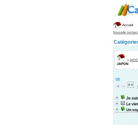
Accueil
Nouvelle recher
Catégorie
>
IND
JAPON
(3)
Je sui
Le vie
Un vo