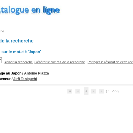
che
de la recherche
 sur le mot-clé
'Japon'
Affiner la recherche
Générer le flux rss de la recherche
Partager le résultat de cette r
age au Japon
/
Antoine Piazza
meneur
/
Jirô Taniguchi
1
(1 - 2 / 2)