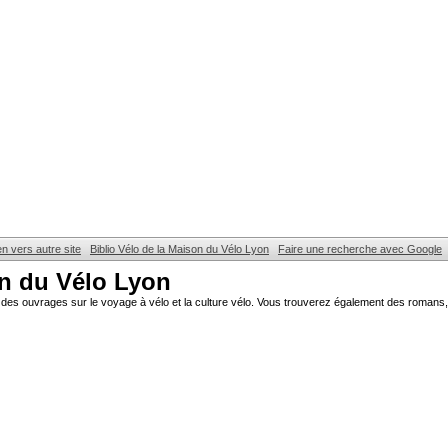
en vers autre site
Biblio Vélo de la Maison du Vélo Lyon
Faire une recherche avec Google
on du Vélo Lyon
des ouvrages sur le voyage à vélo et la culture vélo. Vous trouverez également des romans, 