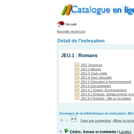
Accueil
Nouvelle recherche
Détail de l'indexation
JEU.1 : Romans
JEU Jeunesse
JEU.2 Albums
JEU.3 Touts petits
JEU.4 Jeux éducatifs
JEU.5 Education à l'environnement
JEU.6 Documentaire
JEU.6.1 Enfant- Environnement
JEU.6.2 Enfants- Déplacements et t
JEU.6.3 Enfants- Ville et circulation
Ouvrages de la bibliothèque en indexation JEU.
Faire une suggestion
Affiner la rec
Cédric. Amour et trottinette
/
Laudec