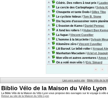
Cédric. Des rollers à tout prix
/
Laude
Le cercle des Carbophages
/
Sylvia 
Choupette et tante Dodo
/
Gilles Tibo
Le cycliste hideux
/
Tom B. Stone
Dix façons d'assassiner notre planèt
L'évasion de Kamo
/
Daniel Pennac
A fond les rollers !
/
Hubert Ben Kem
La fugue
/
Vincent Cuvellier
L'homme à la bicyclette
/
Sylvain Meu
Kilomètre zéro
/
Vincent Cuvellier
Lili Barouf. Le bébé-roller
/
Arnaud Al
Manhattan Macadam
/
Ariel et Joaqu
Mon vélo et autres aventures
/
Amos 
On a volé mon vélo !
/
Eric Simard
Lien vers autre site
Biblio Vélo de la
Biblio Vélo de la Maison du Vélo Lyon
La Biblio Vélo de la Maison du Vélo Lyon vous propose des ouvrages sur le voyage à vélo et
Retour au site de la Maison du Vélo Lyon