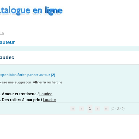
che
'auteur
Laudec
ponibles écrits par cet auteur (2)
Faire une suggestion
Affiner la recherche
. Amour et trottinette
/
Laudec
 Des rollers à tout prix
/
Laudec
1
(1 - 2 / 2)