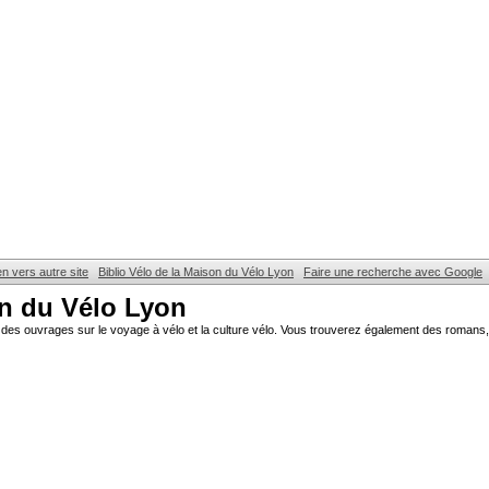
en vers autre site
Biblio Vélo de la Maison du Vélo Lyon
Faire une recherche avec Google
on du Vélo Lyon
des ouvrages sur le voyage à vélo et la culture vélo. Vous trouverez également des romans, 