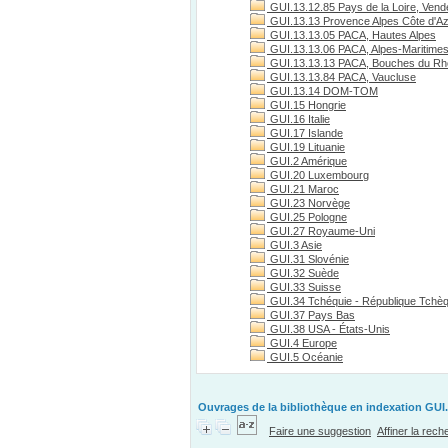
GUI.13.12.85 Pays de la Loire, Vend
GUI.13.13 Provence Alpes Côte d'A
GUI.13.13.05 PACA, Hautes Alpes
GUI.13.13.06 PACA, Alpes-Maritime
GUI.13.13.13 PACA, Bouches du R
GUI.13.13.84 PACA, Vaucluse
GUI.13.14 DOM-TOM
GUI.15 Hongrie
GUI.16 Italie
GUI.17 Islande
GUI.19 Lituanie
GUI.2 Amérique
GUI.20 Luxembourg
GUI.21 Maroc
GUI.23 Norvège
GUI.25 Pologne
GUI.27 Royaume-Uni
GUI.3 Asie
GUI.31 Slovénie
GUI.32 Suède
GUI.33 Suisse
GUI.34 Tchéquie - République Tchè
GUI.37 Pays Bas
GUI.38 USA - États-Unis
GUI.4 Europe
GUI.5 Océanie
Ouvrages de la bibliothèque en indexation GUI.
Faire une suggestion
Affiner la rec