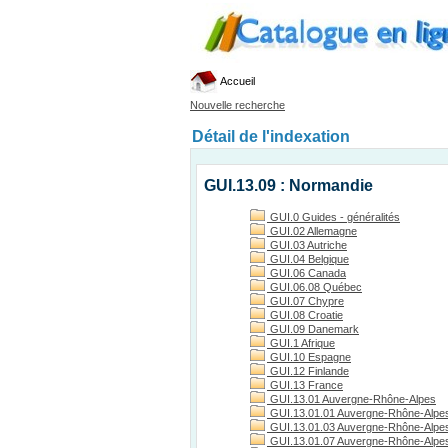
Accueil
Nouvelle recherche
Détail de l'indexation
GUI.13.09 : Normandie
GUI.0 Guides - généralités
GUI.02 Allemagne
GUI.03 Autriche
GUI.04 Belgique
GUI.06 Canada
GUI.06.08 Québec
GUI.07 Chypre
GUI.08 Croatie
GUI.09 Danemark
GUI.1 Afrique
GUI.10 Espagne
GUI.12 Finlande
GUI.13 France
GUI.13.01 Auvergne-Rhône-Alpes
GUI.13.01.01 Auvergne-Rhône-Alpes
GUI.13.01.03 Auvergne-Rhône-Alpes, 
GUI.13.01.07 Auvergne-Rhône-Alpes