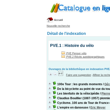
Accueil
Nouvelle recherche
Détail de l'indexation
PVE.1 : Histoire du vélo
PVE Penser vélo
PVE.2 Récits autobiographiques
Ouvrages de la bibliothèque en indexation PVE.
Faire une suggestion
Affiner la rec
100e Tour : les grands moments
/
Gér
De la bicyclette au point de vue du to
Les bienfaits de la vélocipédie
/
Pierre
Claudius Bouillier (1887-1957) pionnier
Cyclisme. 100 ans de Tour de France 
L'empire en danseuse
/
Eric Meyer