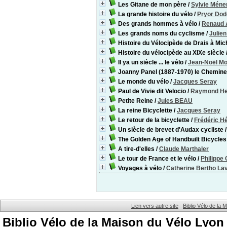
Les Gitane de mon père
/
Sylvie Méne
La grande histoire du vélo
/
Pryor Dod
Des grands hommes à vélo
/
Renaud 
Les grands noms du cyclisme
/
Julie
Histoire du Vélocipède de Drais à Mi
Histoire du vélocipède au XIXe siècle
Il ya un siècle ... le vélo
/
Jean-Noël Mo
Joanny Panel (1887-1970) le Chemin
Le monde du vélo
/
Jacques Seray
Paul de Vivie dit Velocio
/
Raymond He
Petite Reine
/
Jules BEAU
La reine Bicyclette
/
Jacques Seray
Le retour de la bicyclette
/
Frédéric H
Un siècle de brevet d'Audax cycliste
The Golden Age of Handbuilt Bicycles
A tire-d'elles
/
Claude Marthaler
Le tour de France et le vélo
/
Philippe
Voyages à vélo
/
Catherine Bertho Lav
Lien vers autre site
Biblio Vélo de la
Biblio Vélo de la Maison du Vélo Lyon