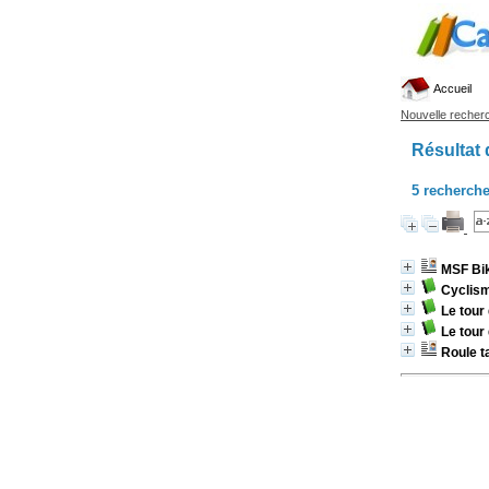
Accueil
Nouvelle recher
Résultat 
5
recherche
MSF Bik
Cyclism
Le tour 
Le tour 
Roule 