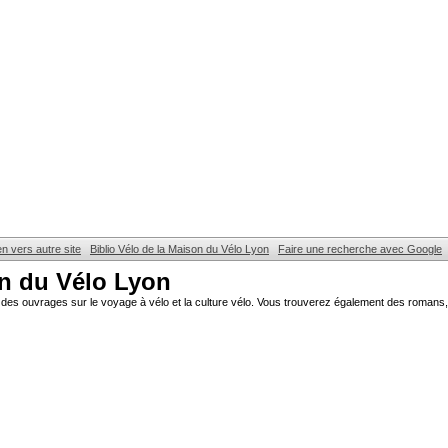
en vers autre site
Biblio Vélo de la Maison du Vélo Lyon
Faire une recherche avec Google
on du Vélo Lyon
des ouvrages sur le voyage à vélo et la culture vélo. Vous trouverez également des romans, 