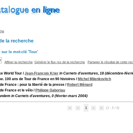
che
de la recherche
 sur le mot-clé
'Tour'
Affiner la recherche
Générer le flux rss de la recherche
Partager le résultat de cette r
e World Tour
/
Jean-François Krier
in Carnets d'aventures, 18 (décembre-févri
e. 100 ans de Tour de France en 90 histoires
/
Michel Milenkovitch
de France : pour la liberté de la presse
/
Robert Ménard
de France et le vélo
/
Philippe Gaboriau
tandem
in Carnets d'aventures, 0 (février-mars 2004)
1
(1 - 5 / 5)