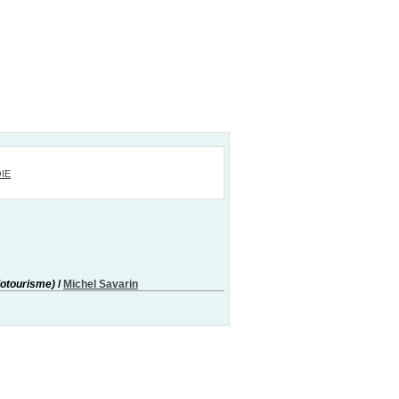
IE
lotourisme)
/
Michel Savarin