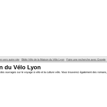
en vers autre site
Biblio Vélo de la Maison du Vélo Lyon
Faire une recherche avec Google
on du Vélo Lyon
des ouvrages sur le voyage à vélo et la culture vélo. Vous trouverez également des romans, 