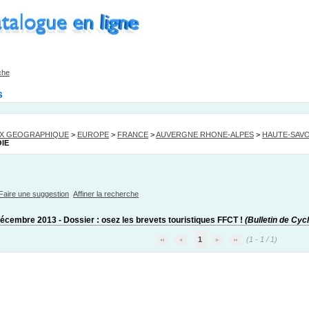
che
s
EX GEOGRAPHIQUE
>
EUROPE
>
FRANCE
>
AUVERGNE RHONE-ALPES
>
HAUTE-SAVO
IE
Faire une suggestion
Affiner la recherche
décembre 2013 - Dossier : osez les brevets touristiques FFCT !
(Bulletin de Cyc
1
(1 - 1 / 1)