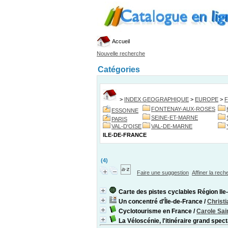
Accueil
Nouvelle recherche
Catégories
>
INDEX GEOGRAPHIQUE
>
EUROPE
>
FONTENAY-AUX-ROSES
ESSONNE
SEINE-ET-MARNE
PARIS
VAL-D'OISE
VAL-DE-MARNE
ILE-DE-FRANCE
(4)
Faire une suggestion
Affiner la rec
Carte des pistes cyclables Région Ile
Un concentré d'Île-de-France
/
Christ
Cyclotourisme en France
/
Carole Sai
La Véloscénie, l'itinéraire grand spec