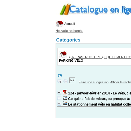
Accueil
Nouvelle recherche
Catégories
>
INFRASTRUCTURE
>
EQUIPEMENT CY
PARKING VELO
(3)
Faire une suggestion
Affiner la rec
124 - janvier-février 2014 - Le vélo, c
Ce qui se fait de mieux, ou presque
in
Le stationnement vélo en habitat colle