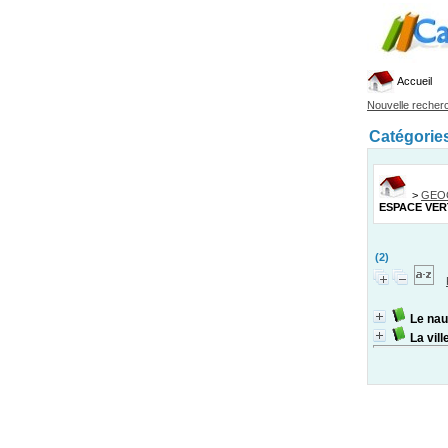
Accueil
Nouvelle recher
Catégorie
>
GEO
ESPACE VER
(2)
Le nau
La vill