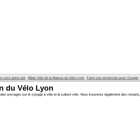
en vers autre site
Biblio Vélo de la Maison du Vélo Lyon
Faire une recherche avec Google
on du Vélo Lyon
des ouvrages sur le voyage à vélo et la culture vélo. Vous trouverez également des romans, 