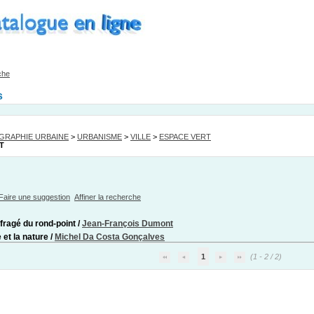
che
s
GRAPHIE URBAINE
>
URBANISME
>
VILLE
>
ESPACE VERT
T
Faire une suggestion
Affiner la recherche
fragé du rond-point
/
Jean-François Dumont
e et la nature
/
Michel Da Costa Gonçalves
1
(1 - 2 / 2)