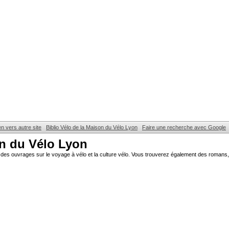
en vers autre site
Biblio Vélo de la Maison du Vélo Lyon
Faire une recherche avec Google
on du Vélo Lyon
des ouvrages sur le voyage à vélo et la culture vélo. Vous trouverez également des romans, 