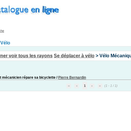
che
oVélo
Se déplacer à vélo
> Vélo Mécaniq
it mécanicien répare sa bicyclette
/
Pierre Bernardin
1
(1 - 1 / 1)