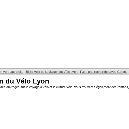
en vers autre site
Biblio Vélo de la Maison du Vélo Lyon
Faire une recherche avec Google
on du Vélo Lyon
des ouvrages sur le voyage à vélo et la culture vélo. Vous trouverez également des romans, 