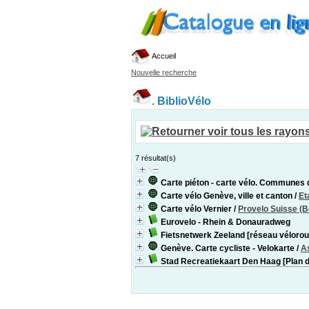
Accueil
Nouvelle recherche
.
BiblioVélo
7 résultat(s)
Carte piéton - carte vélo. Communes
Carte vélo Genève, ville et canton
/
Et
Carte vélo Vernier
/
Provelo Suisse (B
Eurovelo - Rhein & Donauradweg
Fietsnetwerk Zeeland [réseau vélorou
Genève. Carte cycliste - Velokarte
/
As
Stad Recreatiekaart Den Haag [Plan de l