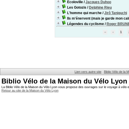
Ecoloville
/
Jacques Duhoo
Les Gotozis
/
Delphine Rieu
L'homme qui marche
/
Jirô Taniguchi
Ils m'énervent (mais je garde mon ca
Légendes du cyclisme
/
Roger BRUN
1
Lien vers autre site
Biblio Vélo de la
Biblio Vélo de la Maison du Vélo Lyon
La Biblio Vélo de la Maison du Vélo Lyon vous propose des ouvrages sur le voyage à vélo et
Retour au site de la Maison du Vélo Lyon