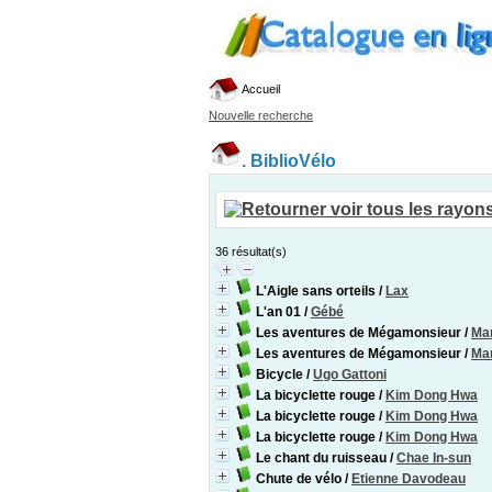
Accueil
Nouvelle recherche
.
BiblioVélo
36 résultat(s)
L'Aigle sans orteils
/
Lax
L'an 01
/
Gébé
Les aventures de Mégamonsieur
/
Mar
Les aventures de Mégamonsieur
/
Mar
Bicycle
/
Ugo Gattoni
La bicyclette rouge
/
Kim Dong Hwa
La bicyclette rouge
/
Kim Dong Hwa
La bicyclette rouge
/
Kim Dong Hwa
Le chant du ruisseau
/
Chae In-sun
Chute de vélo
/
Etienne Davodeau