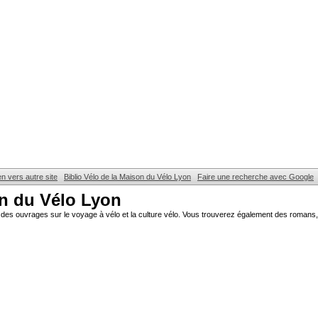
en vers autre site
Biblio Vélo de la Maison du Vélo Lyon
Faire une recherche avec Google
on du Vélo Lyon
des ouvrages sur le voyage à vélo et la culture vélo. Vous trouverez également des romans, 