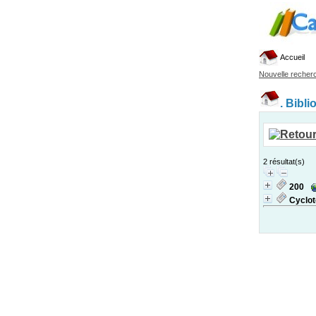
Accueil
Nouvelle recher
.
Bibli
2 résultat(s)
200
Cyclo