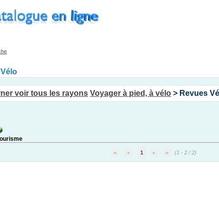
che
oVélo
Voyager à pied, à vélo
> Revues Vél
tourisme
1
(1 - 2 / 2)