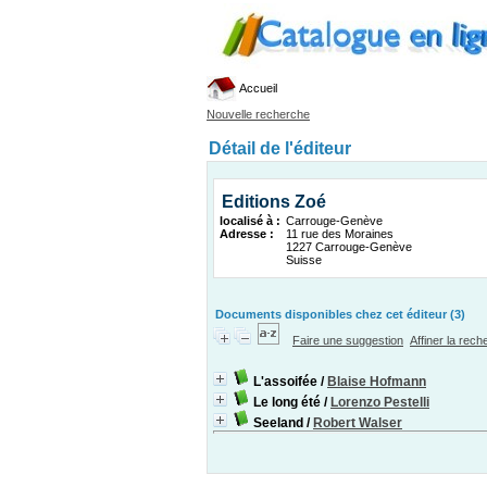
Accueil
Nouvelle recherche
Détail de l'éditeur
Editions Zoé
localisé à :
Carrouge-Genève
Adresse :
11 rue des Moraines
1227 Carrouge-Genève
Suisse
Documents disponibles chez cet éditeur (3)
Faire une suggestion
Affiner la rec
L'assoifée
/
Blaise Hofmann
Le long été
/
Lorenzo Pestelli
Seeland
/
Robert Walser