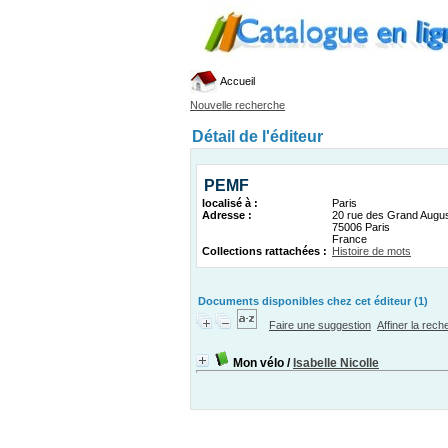
Accueil
Nouvelle recherche
Détail de l'éditeur
PEMF
localisé à :
Paris
Adresse :
20 rue des Grand Augus
75006 Paris
France
Collections rattachées :
Histoire de mots
Documents disponibles chez cet éditeur (1)
Faire une suggestion
Affiner la rec
Mon vélo
/
Isabelle Nicolle