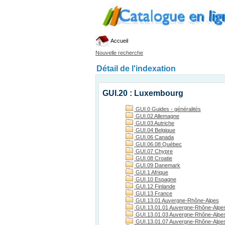
Accueil
Nouvelle recherche
Détail de l'indexation
GUI.20 : Luxembourg
GUI.0 Guides - généralités
GUI.02 Allemagne
GUI.03 Autriche
GUI.04 Belgique
GUI.06 Canada
GUI.06.08 Québec
GUI.07 Chypre
GUI.08 Croatie
GUI.09 Danemark
GUI.1 Afrique
GUI.10 Espagne
GUI.12 Finlande
GUI.13 France
GUI.13.01 Auvergne-Rhône-Alpes
GUI.13.01.01 Auvergne-Rhône-Alpes
GUI.13.01.03 Auvergne-Rhône-Alpes, 
GUI.13.01.07 Auvergne-Rhône-Alpes