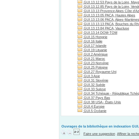
GUI.13.12.53 Pays de la Loire, May
GUI.13.12.85 Pays de la Loire, Vend
GUI.13.13 Provence Alpes Côte d'A
GUI.13.13.05 PACA, Hautes Alpes
GUI.13.13.06 PACA, Alpes-Maritime
GUI.13.13.13 PACA, Bouches du R
GUI.13.13.84 PACA, Vaucluse
GUI.13.14 DOM-TOM
GUI.15 Hongrie
GUI.16 Italie
GUI.17 Islande
GUI.19 Lituanie
GUI.2 Amérique
GUI.21 Maroc
GUI.23 Norvège
GUI.25 Pologne
GUI.27 Royaume-Uni
GUI.3 Asie
GUI.31 Slovénie
GUI.32 Suède
GUI.33 Suisse
GUI.34 Tchéquie - République Tchè
GUI.37 Pays Bas
GUI.38 USA - États-Unis
GUI.4 Europe
GUI.5 Océanie
Ouvrages de la bibliothèque en indexation GUI.
Faire une suggestion
Affiner la rec