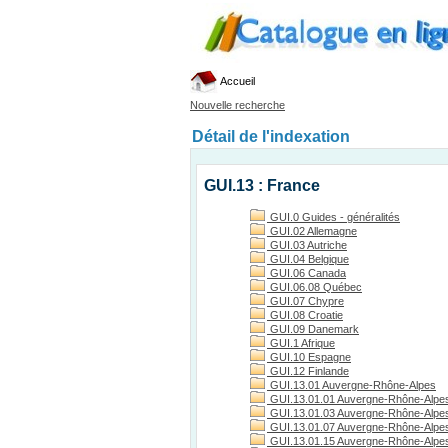
Accueil
Nouvelle recherche
Détail de l'indexation
GUI.13 : France
GUI.0 Guides - généralités
GUI.02 Allemagne
GUI.03 Autriche
GUI.04 Belgique
GUI.06 Canada
GUI.06.08 Québec
GUI.07 Chypre
GUI.08 Croatie
GUI.09 Danemark
GUI.1 Afrique
GUI.10 Espagne
GUI.12 Finlande
GUI.13.01 Auvergne-Rhône-Alpes
GUI.13.01.01 Auvergne-Rhône-Alpes
GUI.13.01.03 Auvergne-Rhône-Alpes, 
GUI.13.01.07 Auvergne-Rhône-Alpes
GUI.13.01.15 Auvergne-Rhône-Alpes