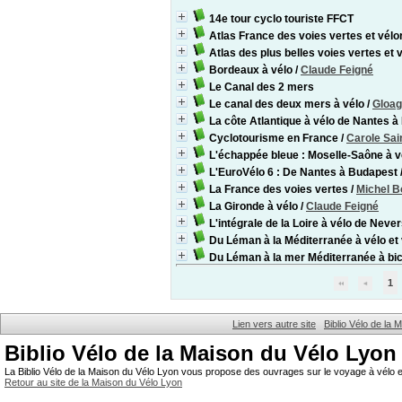
14e tour cyclo touriste FFCT
Atlas France des voies vertes et vélo
Atlas des plus belles voies vertes et
Bordeaux à vélo
/
Claude Feigné
Le Canal des 2 mers
Le canal des deux mers à vélo
/
Gloag
La côte Atlantique à vélo de Nantes 
Cyclotourisme en France
/
Carole Sai
L'échappée bleue : Moselle-Saône à v
L'EuroVélo 6 : De Nantes à Budapest
La France des voies vertes
/
Michel B
La Gironde à vélo
/
Claude Feigné
L'intégrale de la Loire à vélo de Never
Du Léman à la Méditerranée à vélo et 
Du Léman à la mer Méditerranée à bic
1
Lien vers autre site
Biblio Vélo de la
Biblio Vélo de la Maison du Vélo Lyon
La Biblio Vélo de la Maison du Vélo Lyon vous propose des ouvrages sur le voyage à vélo et
Retour au site de la Maison du Vélo Lyon