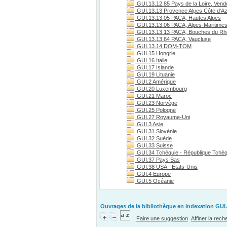
GUI.13.12.85 Pays de la Loire, Vend
GUI.13.13 Provence Alpes Côte d'A
GUI.13.13.05 PACA, Hautes Alpes
GUI.13.13.06 PACA, Alpes-Maritime
GUI.13.13.13 PACA, Bouches du R
GUI.13.13.84 PACA, Vaucluse
GUI.13.14 DOM-TOM
GUI.15 Hongrie
GUI.16 Italie
GUI.17 Islande
GUI.19 Lituanie
GUI.2 Amérique
GUI.20 Luxembourg
GUI.21 Maroc
GUI.23 Norvège
GUI.25 Pologne
GUI.27 Royaume-Uni
GUI.3 Asie
GUI.31 Slovénie
GUI.32 Suède
GUI.33 Suisse
GUI.34 Tchéquie - République Tchè
GUI.37 Pays Bas
GUI.38 USA - États-Unis
GUI.4 Europe
GUI.5 Océanie
Ouvrages de la bibliothèque en indexation GUI.
Faire une suggestion
Affiner la rec