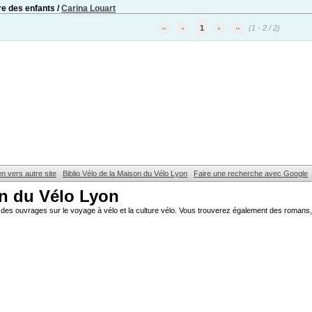
re des enfants
/
Carina Louart
1
(1 - 2 / 2)
en vers autre site
Biblio Vélo de la Maison du Vélo Lyon
Faire une recherche avec Google
on du Vélo Lyon
des ouvrages sur le voyage à vélo et la culture vélo. Vous trouverez également des romans, 