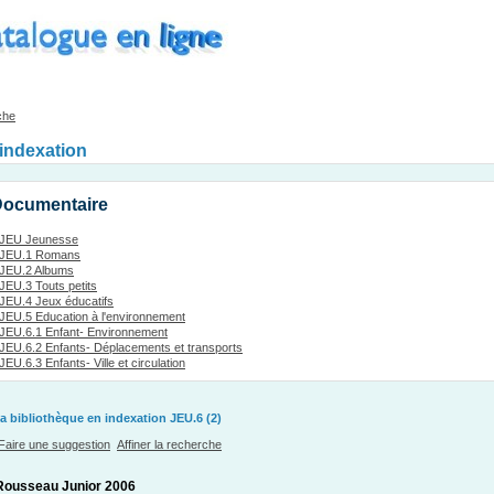
che
'indexation
Documentaire
JEU Jeunesse
JEU.1 Romans
JEU.2 Albums
JEU.3 Touts petits
JEU.4 Jeux éducatifs
JEU.5 Education à l'environnement
JEU.6.1 Enfant- Environnement
JEU.6.2 Enfants- Déplacements et transports
JEU.6.3 Enfants- Ville et circulation
a bibliothèque en indexation JEU.6 (2)
Faire une suggestion
Affiner la recherche
Rousseau Junior 2006