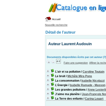
Accueil
Nouvelle recherche
Détail de l'auteur
Auteur Laurent Audouin
Documents disponibles écrits par cet auteur (7
Faire une suggestion
Affiner la rec
L'air et sa pollution
/
Caroline Toutain
Le bruit
/
Michèle Mira Pons
La consommation
/
Isabelle Nicolazzi
L'énergie
/
Isabelle Ramade - Masson
Les grandes pollutions
/
Anne Lesterl
J'aime ma planète
/
Jean-François No
La Terre des enfants
/
Carina Louart