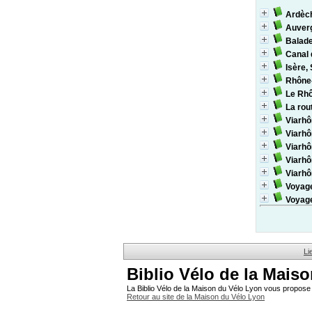
Ardèch
Auver
Balade
Canal 
Isère,
Rhône
Le Rhô
La rou
Viarhô
Viarhô
Viarhô
Viarhô
Viarhô
Voyage
Voyage
Li
Biblio Vélo de la Mais
La Biblio Vélo de la Maison du Vélo Lyon vous propose 
Retour au site de la Maison du Vélo Lyon