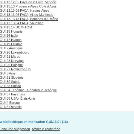
GUI.13.12.85 Pays de la Loire, Vendée
GUI.13.13 Provence Alpes Côte d'Azur
GUI.13.13.05 PACA, Hautes Alpes
GUI.13.13.06 PACA, Alpes-Maritimes
GUI.13.13.13 PACA, Bouches du Rhône
GUI.13.13.84 PACA, Vaucluse
GUI.13.14 DOM-TOM
GUI.15 Hongrie
GUI.16 Italie
GUI.17 Islande
GUI.19 Lituanie
GUI.2 Amérique
GUI.20 Luxembourg
GUI.21 Maroc
GUI.23 Norvège
GUI.25 Pologne
GUI.27 Royaume-Uni
GUI.3 Asie
GUI.31 Slovénie
GUI.32 Suède
GUI.33 Suisse
GUI.34 Tchéquie - République Tchèque
GUI.37 Pays Bas
GUI.38 USA - États-Unis
GUI.4 Europe
GUI.5 Océanie
a bibliothèque en indexation GUI.13.01 (16)
Faire une suggestion
Affiner la recherche