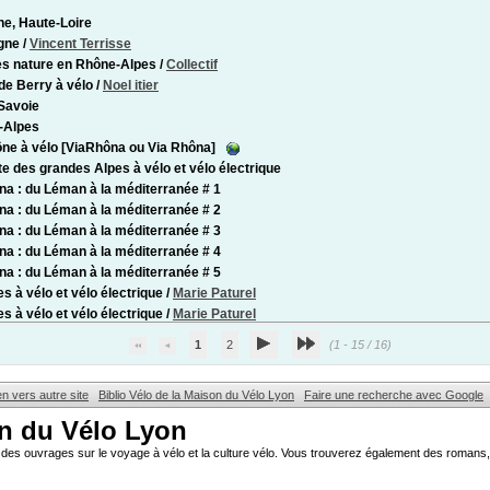
e, Haute-Loire
gne
/
Vincent Terrisse
s nature en Rhône-Alpes
/
Collectif
de Berry à vélo
/
Noel itier
 Savoie
-Alpes
ne à vélo [ViaRhôna ou Via Rhôna]
te des grandes Alpes à vélo et vélo électrique
na : du Léman à la méditerranée # 1
na : du Léman à la méditerranée # 2
na : du Léman à la méditerranée # 3
na : du Léman à la méditerranée # 4
na : du Léman à la méditerranée # 5
s à vélo et vélo électrique
/
Marie Paturel
s à vélo et vélo électrique
/
Marie Paturel
1
2
(1 - 15 / 16)
en vers autre site
Biblio Vélo de la Maison du Vélo Lyon
Faire une recherche avec Google
on du Vélo Lyon
des ouvrages sur le voyage à vélo et la culture vélo. Vous trouverez également des romans, 