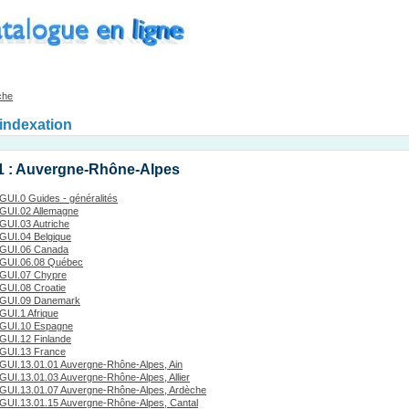
che
'indexation
1 : Auvergne-Rhône-Alpes
GUI.0 Guides - généralités
GUI.02 Allemagne
GUI.03 Autriche
GUI.04 Belgique
GUI.06 Canada
GUI.06.08 Québec
GUI.07 Chypre
GUI.08 Croatie
GUI.09 Danemark
GUI.1 Afrique
GUI.10 Espagne
GUI.12 Finlande
GUI.13 France
GUI.13.01.01 Auvergne-Rhône-Alpes, Ain
GUI.13.01.03 Auvergne-Rhône-Alpes, Allier
GUI.13.01.07 Auvergne-Rhône-Alpes, Ardèche
GUI.13.01.15 Auvergne-Rhône-Alpes, Cantal