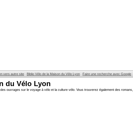
en vers autre site
Biblio Vélo de la Maison du Vélo Lyon
Faire une recherche avec Google
on du Vélo Lyon
des ouvrages sur le voyage à vélo et la culture vélo. Vous trouverez également des romans, 