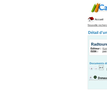
Accueil
Nouvelle recher
Détail d'u
Radtour
Editeur :
Ko
ISSN :
pas
Documents dis
Donau