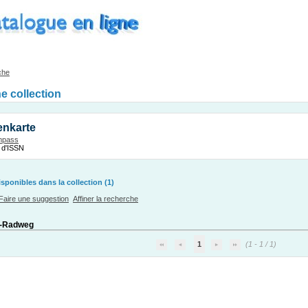
che
ne collection
enkarte
mpass
 d'ISSN
ponibles dans la collection (1)
Faire une suggestion
Affiner la recherche
-Radweg
1
(1 - 1 / 1)