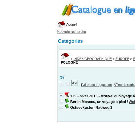
Accueil
Nouvelle recherche
Catégories
>
INDEX GEOGRAPHIQUE
>
EUROPE
>
POLOGNE
(3)
Faire une suggestion
Affiner la rec
129 - hiver 2013 - festival du voyage 
Berlin-Moscou, un voyage à pied
/
Wol
Ostseeküsten-Radweg 3