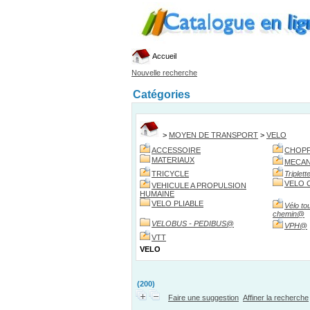
Accueil
Nouvelle recherche
Catégories
>
MOYEN DE TRANSPORT
>
VELO
ACCESSOIRE
CHOP
MATERIAUX
MECAN
TRICYCLE
Triplett
VELO 
VEHICULE A PROPULSION
HUMAINE
VELO PLIABLE
Vélo to
chemin
@
VELOBUS - PEDIBUS
@
VPH
@
VTT
VELO
(200)
Faire une suggestion
Affiner la recherche