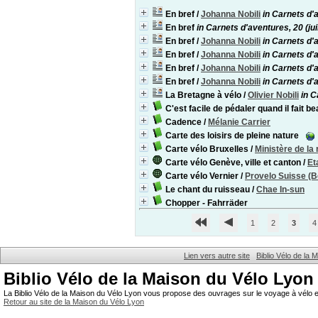
En bref
/
Johanna Nobili
in Carnets d'
En bref
in Carnets d'aventures, 20 (ju
En bref
/
Johanna Nobili
in Carnets d'
En bref
/
Johanna Nobili
in Carnets d'
En bref
/
Johanna Nobili
in Carnets d'a
En bref
/
Johanna Nobili
in Carnets d'
La Bretagne à vélo
/
Olivier Nobili
in C
C'est facile de pédaler quand il fait be
Cadence
/
Mélanie Carrier
Carte des loisirs de pleine nature
Carte vélo Bruxelles
/
Ministère de la
Carte vélo Genève, ville et canton
/
Et
Carte vélo Vernier
/
Provelo Suisse (B
Le chant du ruisseau
/
Chae In-sun
Chopper - Fahrräder
1
2
3
4
Lien vers autre site
Biblio Vélo de la
Biblio Vélo de la Maison du Vélo Lyon
La Biblio Vélo de la Maison du Vélo Lyon vous propose des ouvrages sur le voyage à vélo et
Retour au site de la Maison du Vélo Lyon