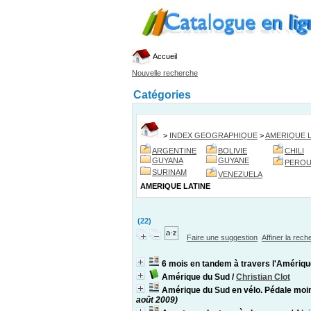
Accueil
Nouvelle recherche
Catégories
>
INDEX GEOGRAPHIQUE
>
AMERIQUE L
ARGENTINE
BOLIVIE
CHILI
GUYANA
GUYANE
PERO
SURINAM
VENEZUELA
AMERIQUE LATINE
(22)
Faire une suggestion
Affiner la rec
6 mois en tandem à travers l'Amériq
Amérique du Sud
/
Christian Clot
Amérique du Sud en vélo. Pédale moin
août 2009)