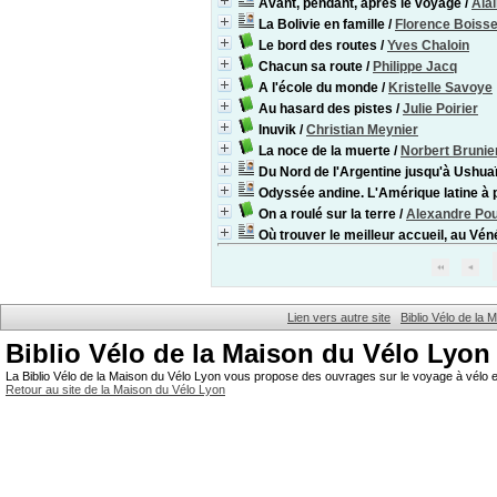
Avant, pendant, après le voyage
/
Ala
La Bolivie en famille
/
Florence Boiss
Le bord des routes
/
Yves Chaloin
Chacun sa route
/
Philippe Jacq
A l'école du monde
/
Kristelle Savoye
Au hasard des pistes
/
Julie Poirier
Inuvik
/
Christian Meynier
La noce de la muerte
/
Norbert Brunie
Du Nord de l'Argentine jusqu'à Ushua
Odyssée andine. L'Amérique latine à p
On a roulé sur la terre
/
Alexandre Po
Où trouver le meilleur accueil, au Vé
Lien vers autre site
Biblio Vélo de la
Biblio Vélo de la Maison du Vélo Lyon
La Biblio Vélo de la Maison du Vélo Lyon vous propose des ouvrages sur le voyage à vélo et
Retour au site de la Maison du Vélo Lyon