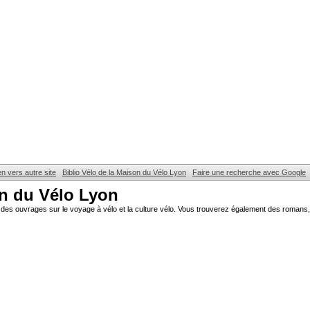
en vers autre site
Biblio Vélo de la Maison du Vélo Lyon
Faire une recherche avec Google
on du Vélo Lyon
des ouvrages sur le voyage à vélo et la culture vélo. Vous trouverez également des romans, 