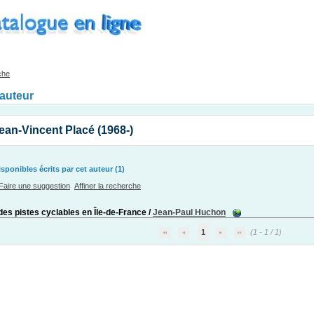
che
'auteur
ean-Vincent Placé (1968-)
ponibles écrits par cet auteur (1)
Faire une suggestion
Affiner la recherche
des pistes cyclables en Île-de-France
/
Jean-Paul Huchon
1
(1 - 1 / 1)