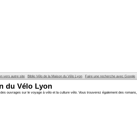
en vers autre site
Biblio Vélo de la Maison du Vélo Lyon
Faire une recherche avec Google
on du Vélo Lyon
des ouvrages sur le voyage à vélo et la culture vélo. Vous trouverez également des romans, 