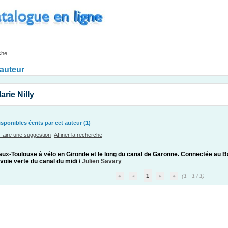
che
'auteur
rie Nilly
ponibles écrits par cet auteur (1)
Faire une suggestion
Affiner la recherche
ux-Toulouse à vélo en Gironde et le long du canal de Garonne. Connectée au Bas
a voie verte du canal du midi
/
Julien Savary
1
(1 - 1 / 1)