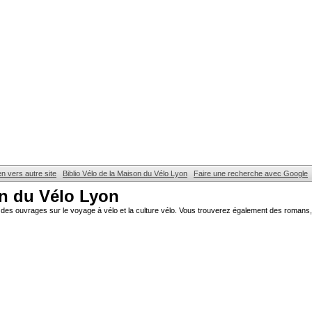
en vers autre site
Biblio Vélo de la Maison du Vélo Lyon
Faire une recherche avec Google
on du Vélo Lyon
des ouvrages sur le voyage à vélo et la culture vélo. Vous trouverez également des romans, 