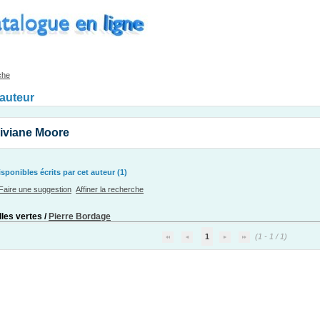
che
'auteur
iviane Moore
ponibles écrits par cet auteur (1)
Faire une suggestion
Affiner la recherche
les vertes
/
Pierre Bordage
1
(1 - 1 / 1)