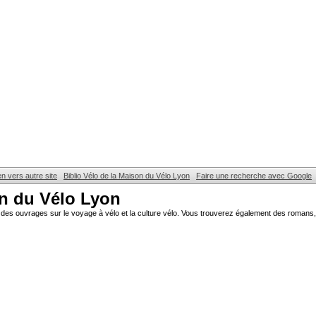
en vers autre site
Biblio Vélo de la Maison du Vélo Lyon
Faire une recherche avec Google
on du Vélo Lyon
des ouvrages sur le voyage à vélo et la culture vélo. Vous trouverez également des romans, 