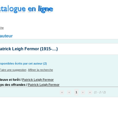
che
'auteur
trick Leigh Fermor (1915-....)
ponibles écrits par cet auteur (2)
Faire une suggestion
Affiner la recherche
leuve et forêt
/
Patrick Leigh Fermor
ps des offrandes
/
Patrick Leigh Fermor
1
(1 - 2 / 2)