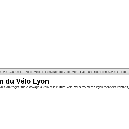
en vers autre site
Biblio Vélo de la Maison du Vélo Lyon
Faire une recherche avec Google
on du Vélo Lyon
des ouvrages sur le voyage à vélo et la culture vélo. Vous trouverez également des romans, 