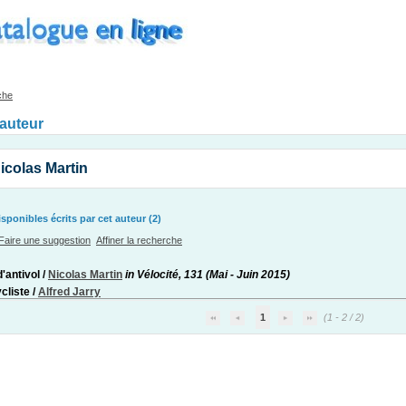
che
'auteur
icolas Martin
ponibles écrits par cet auteur (2)
Faire une suggestion
Affiner la recherche
d'antivol
/
Nicolas Martin
in Vélocité, 131 (Mai - Juin 2015)
cliste
/
Alfred Jarry
1
(1 - 2 / 2)