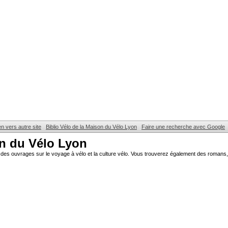
en vers autre site
Biblio Vélo de la Maison du Vélo Lyon
Faire une recherche avec Google
on du Vélo Lyon
des ouvrages sur le voyage à vélo et la culture vélo. Vous trouverez également des romans, 