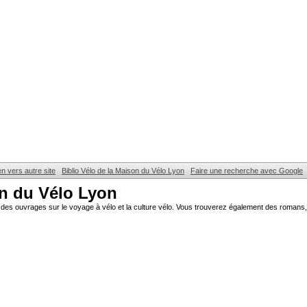
en vers autre site
Biblio Vélo de la Maison du Vélo Lyon
Faire une recherche avec Google
on du Vélo Lyon
des ouvrages sur le voyage à vélo et la culture vélo. Vous trouverez également des romans, 