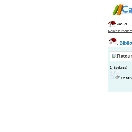
Accueil
Nouvelle recher
.
Bibli
1 résultat(s)
Le ra