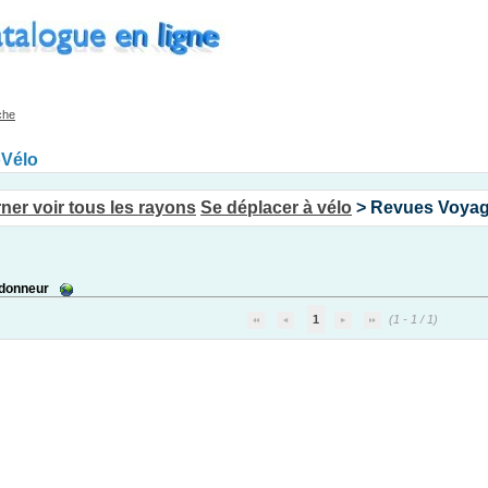
che
oVélo
Se déplacer à vélo
> Revues Voya
ndonneur
1
(1 - 1 / 1)