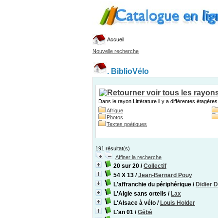
Accueil
Nouvelle recherche
.
BiblioVélo
Dans le rayon Littérature il y a différentes étagères
Afrique
Photos
Textes poétiques
191 résultat(s)
Affiner la recherche
20 sur 20
/
Collectif
54 X 13
/
Jean-Bernard Pouy
L'affranchie du périphérique
/
Didier 
L'Aigle sans orteils
/
Lax
L'Alsace à vélo
/
Louis Holder
L'an 01
/
Gébé