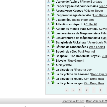
L'ange de l'abîme
/
Pierre Bordage
L'apocalypse est pour demain
/
Jean 
Apocalypse Kosovo
/
Olivier Boyer
L'apprentissage de la ville
/
Luc Dietri
L'assoifée
/
Blaise Hofmann
Attention au départ !
/
Collectif
Autour du monde avec Ulysse
/
Sylvie
Les aventures de Mégamonsieur
/
Mar
Les aventures de Mégamonsieur
/
Mar
Bangladesh Rickshaw
/
Jean-Louis M
Bâtons de randonnées
/
Yves Leclair
Besoin de vélo
/
Paul Fournel
Bespoke : The Handbuilt Bicycle
/
Jul
Bicycle
/
Ugo Gattoni
A bicyclette
La bicyclette
/
Rosetta Loy
La bicyclette de Léonard
/
Paco Ignacio
La bicyclette rouge
/
Kim Dong Hwa
La bicyclette rouge
/
Kim Dong Hwa
1
2
3
4
Lien vers autre site
Biblio Vélo de la