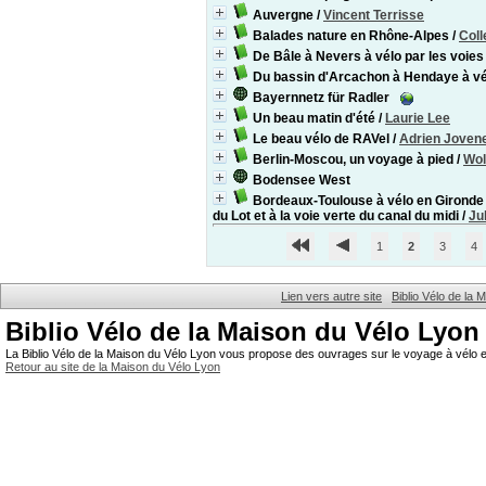
Auvergne
/
Vincent Terrisse
Balades nature en Rhône-Alpes
/
Coll
De Bâle à Nevers à vélo par les voies
Du bassin d'Arcachon à Hendaye à vé
Bayernnetz für Radler
Un beau matin d'été
/
Laurie Lee
Le beau vélo de RAVel
/
Adrien Joven
Berlin-Moscou, un voyage à pied
/
Wol
Bodensee West
Bordeaux-Toulouse à vélo en Gironde e
du Lot et à la voie verte du canal du midi
/
Ju
1
2
3
4
Lien vers autre site
Biblio Vélo de la
Biblio Vélo de la Maison du Vélo Lyon
La Biblio Vélo de la Maison du Vélo Lyon vous propose des ouvrages sur le voyage à vélo et
Retour au site de la Maison du Vélo Lyon