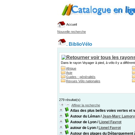
Accueil
Nouvelle recherche
.
BiblioVélo
Dans le rayon Voyager à pied, à vélo il y a différen
Afrique
Asie
Guides - généralités
Revues Vélo nationales
279 résultat(s)
Affiner la recherche
Atlas des plus belles voies vertes et
Autour du Léman
/
Jean-Marc Lamory
Autour de Lyon
/
Lionel Favrot
autour de Lyon
/
Lionel Favrot
Autour des plages du Débarquement 