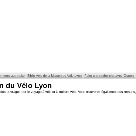
en vers autre site
Biblio Vélo de la Maison du Vélo Lyon
Faire une recherche avec Google
on du Vélo Lyon
des ouvrages sur le voyage à vélo et la culture vélo. Vous trouverez également des romans, 