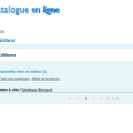
che
'éditeur
Editions
ponibles chez cet éditeur (1)
Faire une suggestion
Affiner la recherche
nion à vélo
/
Stéphane Bernard
1
(1 - 1 / 1)