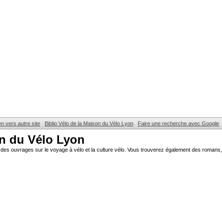
en vers autre site
Biblio Vélo de la Maison du Vélo Lyon
Faire une recherche avec Google
on du Vélo Lyon
des ouvrages sur le voyage à vélo et la culture vélo. Vous trouverez également des romans, 