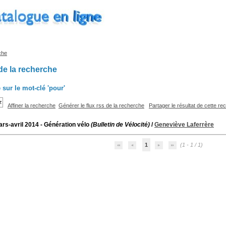
che
de la recherche
 sur le mot-clé
'pour'
Affiner la recherche
Générer le flux rss de la recherche
Partager le résultat de cette r
ars-avril 2014 - Génération vélo
(Bulletin de Vélocité)
/
Geneviève Laferrère
1
(1 - 1 / 1)